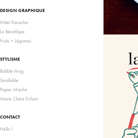
DESIGN GRAPHIQUE
Hôtel Panache
Le Bénéfique
Fruits + Légumes
STYLISME
Bubble Mag
Smallable
Papier Mache
LA
Marie Claire Enfant
CONTACT
Hello !