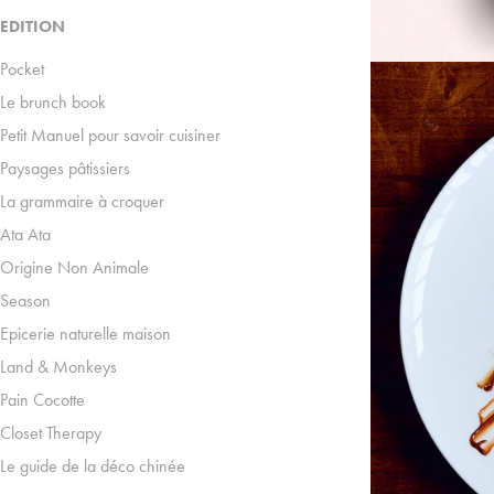
EDITION
Pocket
Le brunch book
Petit Manuel pour savoir cuisiner
Paysages pâtissiers
La grammaire à croquer
Ata Ata
Origine Non Animale
Season
Epicerie naturelle maison
Land & Monkeys
Pain Cocotte
Closet Therapy
Le guide de la déco chinée